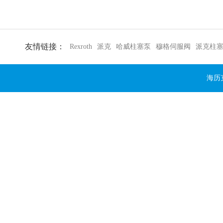
友情链接：
Rexroth
派克
哈威柱塞泵
穆格伺服阀
派克柱
海历